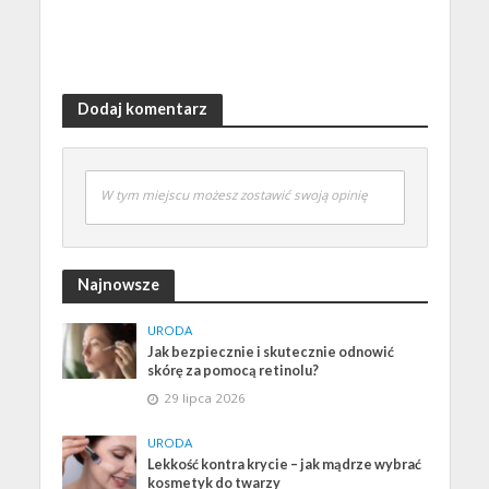
Dodaj komentarz
W tym miejscu możesz zostawić swoją opinię
Najnowsze
URODA
Jak bezpiecznie i skutecznie odnowić
skórę za pomocą retinolu?
29 lipca 2026
URODA
Lekkość kontra krycie – jak mądrze wybrać
kosmetyk do twarzy