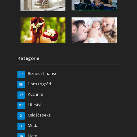
Kategorie
Biznes i finanse
67
Dom i ogród
88
Kuchnia
17
Lifestyle
97
Miłość i seks
2
Moda
66
Moto
19