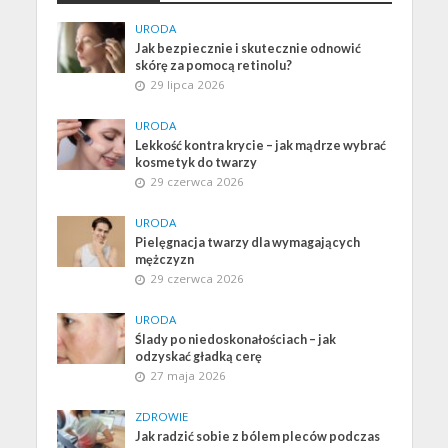
URODA
Jak bezpiecznie i skutecznie odnowić
skórę za pomocą retinolu?
29 lipca 2026
URODA
Lekkość kontra krycie – jak mądrze wybrać
kosmetyk do twarzy
29 czerwca 2026
URODA
Pielęgnacja twarzy dla wymagających
mężczyzn
29 czerwca 2026
URODA
Ślady po niedoskonałościach – jak
odzyskać gładką cerę
27 maja 2026
ZDROWIE
Jak radzić sobie z bólem pleców podczas