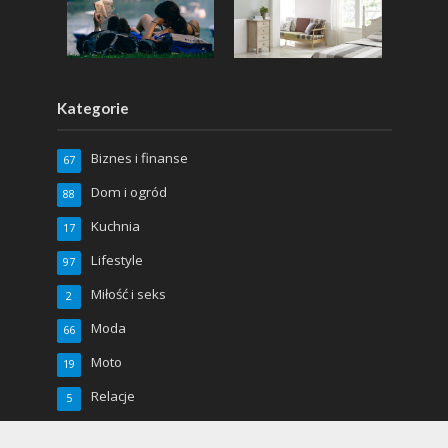
Kategorie
Biznes i finanse
67
Dom i ogród
88
Kuchnia
17
Lifestyle
97
Miłość i seks
2
Moda
66
Moto
19
Relacje
5
Sport
48