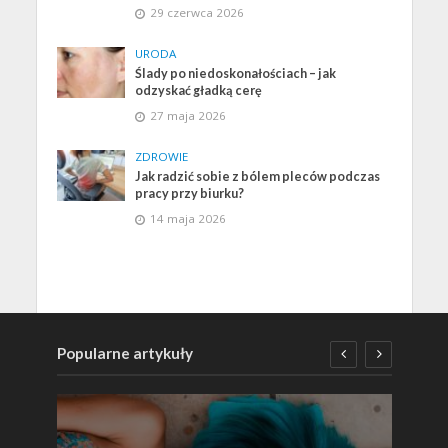
29 czerwca 2026
URODA
Ślady po niedoskonałościach – jak
odzyskać gładką cerę
27 maja 2026
ZDROWIE
Jak radzić sobie z bólem pleców podczas
pracy przy biurku?
14 maja 2026
Popularne artykuły