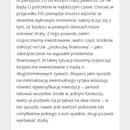
te pieniądze, co do których masz pewność, że nie
będą Ci potrzebne w najbliższym czasie. Chociaż w
przypadku FIO pieniądze możesz wycofać w
dowolnie wybranym momencie, należy liczyć się z
tym, że fundusz w pewnych okresach może
notować straty. Z tego powodu zanim
rozpoczniemy inwestowanie, warto część środków
odłożyć na tzw. „poduszkę finansową” – jako
zabezpieczenie na wypadek problemów
finansowych. W takiej sytuacji możemy rozpocząć
bezpieczne inwestowanie z myślą o
długoterminowych zyskach. Eksperci jako sposób
na minimalizację ewentualnego ryzyka wskazują
również dywersyfikację inwestycji – zamiast
lokować wszystkie środki w jednym funduszu,
warto je podzielić na przykład na dwa różne – w
ten sposób, nawet jeśli wartość jednostek lub
certyfikatów jednego z nich spadnie, drugi pozwoli
wyrównać stratę.