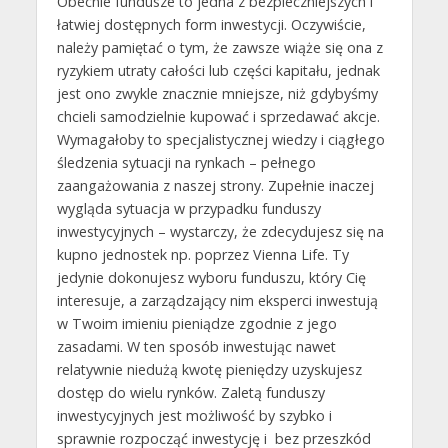
Obecnie fundusze to jedna z bezpieczniejszych i
łatwiej dostępnych form inwestycji. Oczywiście,
należy pamiętać o tym, że zawsze wiąże się ona z
ryzykiem utraty całości lub części kapitału, jednak
jest ono zwykle znacznie mniejsze, niż gdybyśmy
chcieli samodzielnie kupować i sprzedawać akcje.
Wymagałoby to specjalistycznej wiedzy i ciągłego
śledzenia sytuacji na rynkach – pełnego
zaangażowania z naszej strony. Zupełnie inaczej
wygląda sytuacja w przypadku funduszy
inwestycyjnych – wystarczy, że zdecydujesz się na
kupno jednostek np. poprzez Vienna Life. Ty
jedynie dokonujesz wyboru funduszu, który Cię
interesuje, a zarządzający nim eksperci inwestują
w Twoim imieniu pieniądze zgodnie z jego
zasadami. W ten sposób inwestując nawet
relatywnie niedużą kwotę pieniędzy uzyskujesz
dostęp do wielu rynków. Zaletą funduszy
inwestycyjnych jest możliwość by szybko i
sprawnie rozpocząć inwestycję i bez przeszkód