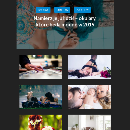
MODA
URODA
ZAKUPY
Namierz je już dziś – okulary,
które będą modne w 2019