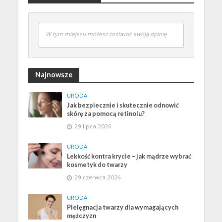
W tym miejscu możesz zostawić swoją opinię
Najnowsze
URODA
Jak bezpiecznie i skutecznie odnowić
skórę za pomocą retinolu?
29 lipca 2026
URODA
Lekkość kontra krycie – jak mądrze wybrać
kosmetyk do twarzy
29 czerwca 2026
URODA
Pielęgnacja twarzy dla wymagających
mężczyzn