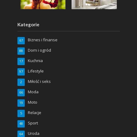
Kategorie
Biznes i finanse
67
Dom i ogród
88
Kuchnia
17
Lifestyle
97
Miłość i seks
2
Moda
66
Moto
19
Relacje
5
Sport
48
Uroda
64