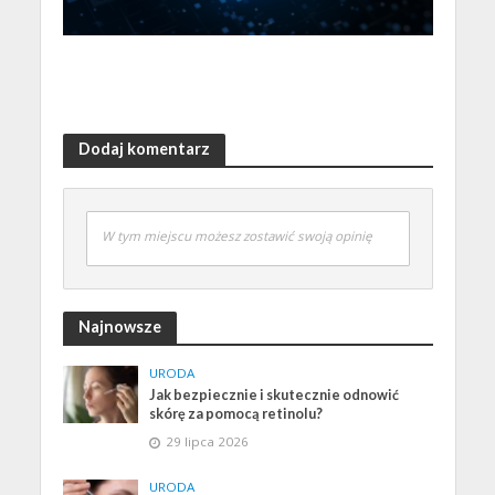
Dodaj komentarz
W tym miejscu możesz zostawić swoją opinię
Najnowsze
URODA
Jak bezpiecznie i skutecznie odnowić
skórę za pomocą retinolu?
29 lipca 2026
URODA