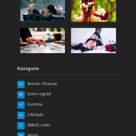
Kategorie
Biznes i finanse
67
Dom i ogród
88
Kuchnia
17
Lifestyle
97
Miłość i seks
2
Moda
66