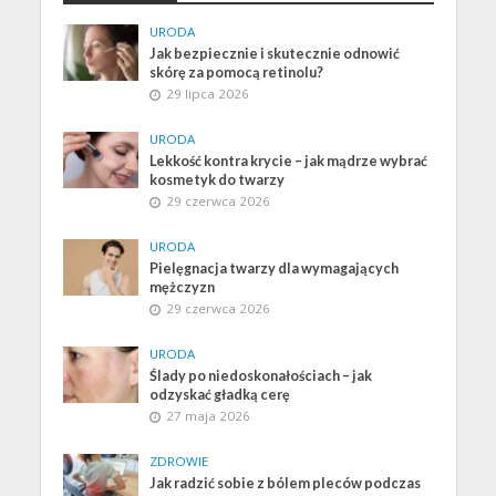
URODA
Jak bezpiecznie i skutecznie odnowić
skórę za pomocą retinolu?
29 lipca 2026
URODA
Lekkość kontra krycie – jak mądrze wybrać
kosmetyk do twarzy
29 czerwca 2026
URODA
Pielęgnacja twarzy dla wymagających
mężczyzn
29 czerwca 2026
URODA
Ślady po niedoskonałościach – jak
odzyskać gładką cerę
27 maja 2026
ZDROWIE
Jak radzić sobie z bólem pleców podczas