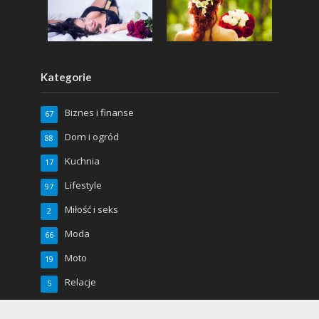
Kategorie
Biznes i finanse
67
Dom i ogród
88
Kuchnia
17
Lifestyle
97
Miłość i seks
2
Moda
66
Moto
19
Relacje
5
Sport
48