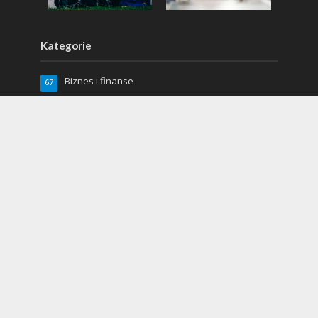
Kategorie
Biznes i finanse
67
Dom i ogród
88
Kuchnia
17
Lifestyle
97
Miłość i seks
2
Moda
66
Moto
19
Relacje
5
Sport
48
Uroda
64