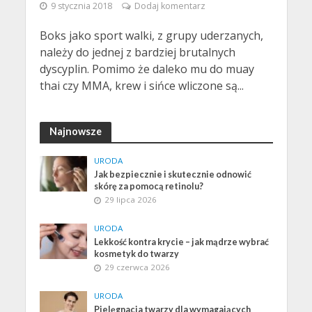
9 stycznia 2018
Dodaj komentarz
Boks jako sport walki, z grupy uderzanych,
należy do jednej z bardziej brutalnych
dyscyplin. Pomimo że daleko mu do muay
thai czy MMA, krew i sińce wliczone są...
Najnowsze
URODA
Jak bezpiecznie i skutecznie odnowić
skórę za pomocą retinolu?
29 lipca 2026
URODA
Lekkość kontra krycie – jak mądrze wybrać
kosmetyk do twarzy
29 czerwca 2026
URODA
Pielęgnacja twarzy dla wymagających