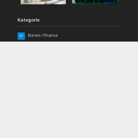
Kategorie
Biznes i finanse
67
Dom i ogród
88
Kuchnia
17
Lifestyle
97
Miłość i seks
2
Moda
66
Moto
19
Relacje
5
Sport
48
Uroda
64