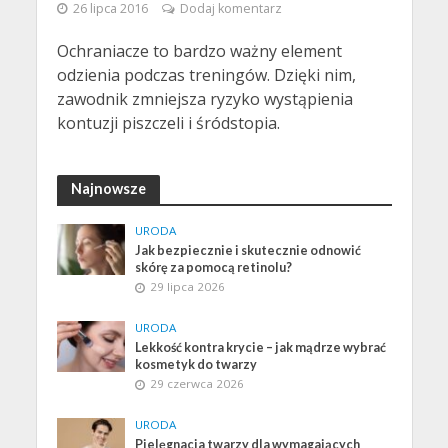
26 lipca 2016
Dodaj komentarz
Ochraniacze to bardzo ważny element
odzienia podczas treningów. Dzięki nim,
zawodnik zmniejsza ryzyko wystąpienia
kontuzji piszczeli i śródstopia.
Najnowsze
URODA
Jak bezpiecznie i skutecznie odnowić
skórę za pomocą retinolu?
29 lipca 2026
URODA
Lekkość kontra krycie – jak mądrze wybrać
kosmetyk do twarzy
29 czerwca 2026
URODA
Pielęgnacja twarzy dla wymagających