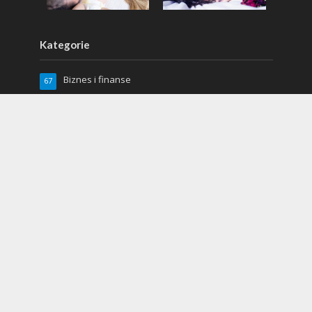
Kategorie
Biznes i finanse
67
Dom i ogród
88
Kuchnia
17
Lifestyle
97
Miłość i seks
2
Moda
66
Moto
19
Relacje
5
Sport
48
Uroda
64