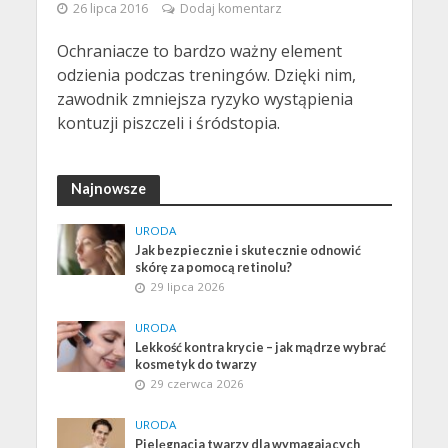
26 lipca 2016
Dodaj komentarz
Ochraniacze to bardzo ważny element
odzienia podczas treningów. Dzięki nim,
zawodnik zmniejsza ryzyko wystąpienia
kontuzji piszczeli i śródstopia.
Najnowsze
URODA
Jak bezpiecznie i skutecznie odnowić
skórę za pomocą retinolu?
29 lipca 2026
URODA
Lekkość kontra krycie – jak mądrze wybrać
kosmetyk do twarzy
29 czerwca 2026
URODA
Pielęgnacja twarzy dla wymagających