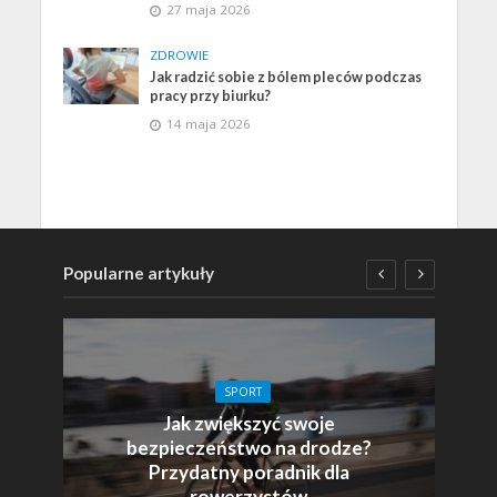
27 maja 2026
ZDROWIE
Jak radzić sobie z bólem pleców podczas
pracy przy biurku?
14 maja 2026
Popularne artykuły
SPORT
Jak zwiększyć swoje
bezpieczeństwo na drodze?
Przydatny poradnik dla
rowerzystów