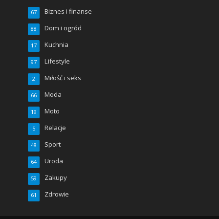
Biznes i finanse
67
Dom i ogród
88
Kuchnia
17
Lifestyle
97
Miłość i seks
2
Moda
66
Moto
19
Relacje
5
Sport
48
Uroda
64
Zakupy
59
Zdrowie
61