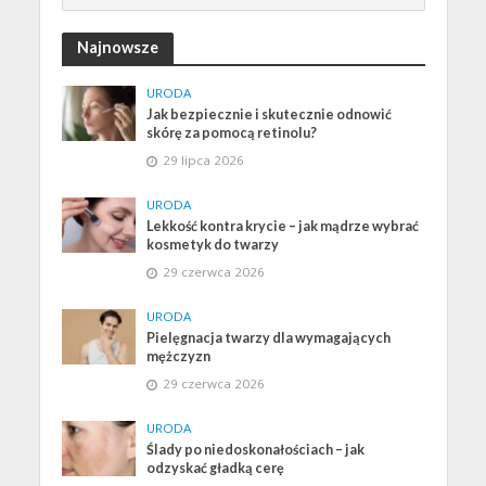
Najnowsze
URODA
Jak bezpiecznie i skutecznie odnowić
skórę za pomocą retinolu?
29 lipca 2026
URODA
Lekkość kontra krycie – jak mądrze wybrać
kosmetyk do twarzy
29 czerwca 2026
URODA
Pielęgnacja twarzy dla wymagających
mężczyzn
29 czerwca 2026
URODA
Ślady po niedoskonałościach – jak
odzyskać gładką cerę