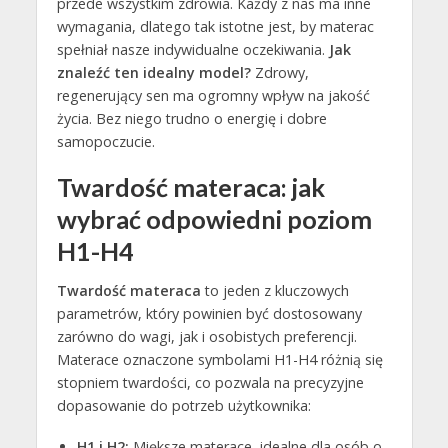
przede wszystkim zdrowia. Każdy z nas ma inne
wymagania, dlatego tak istotne jest, by materac
spełniał nasze indywidualne oczekiwania.
Jak
znaleźć ten idealny model?
Zdrowy,
regenerujący sen ma ogromny wpływ na jakość
życia. Bez niego trudno o energię i dobre
samopoczucie.
Twardość materaca: jak
wybrać odpowiedni poziom
H1-H4
Twardość materaca
to jeden z kluczowych
parametrów, który powinien być dostosowany
zarówno do wagi, jak i osobistych preferencji.
Materace oznaczone symbolami H1-H4 różnią się
stopniem twardości, co pozwala na precyzyjne
dopasowanie do potrzeb użytkownika:
H1 i H2:
Miększe materace, idealne dla osób o