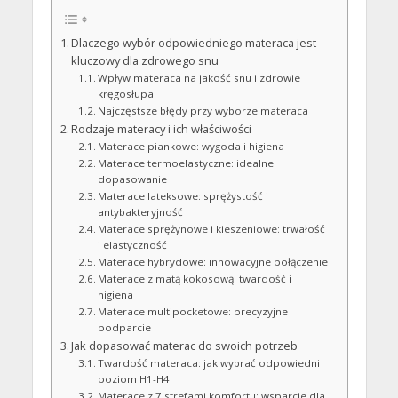
Dlaczego wybór odpowiedniego materaca jest
kluczowy dla zdrowego snu
Wpływ materaca na jakość snu i zdrowie
kręgosłupa
Najczęstsze błędy przy wyborze materaca
Rodzaje materacy i ich właściwości
Materace piankowe: wygoda i higiena
Materace termoelastyczne: idealne
dopasowanie
Materace lateksowe: sprężystość i
antybakteryjność
Materace sprężynowe i kieszeniowe: trwałość
i elastyczność
Materace hybrydowe: innowacyjne połączenie
Materace z matą kokosową: twardość i
higiena
Materace multipocketowe: precyzyjne
podparcie
Jak dopasować materac do swoich potrzeb
Twardość materaca: jak wybrać odpowiedni
poziom H1-H4
Materace z 7 strefami komfortu: wsparcie dla