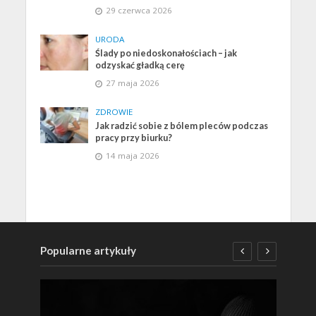
29 czerwca 2026
URODA
Ślady po niedoskonałościach – jak
odzyskać gładką cerę
27 maja 2026
ZDROWIE
Jak radzić sobie z bólem pleców podczas
pracy przy biurku?
14 maja 2026
Popularne artykuły