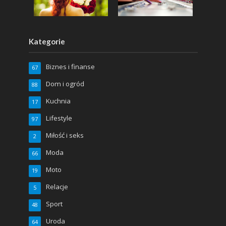
Kategorie
Biznes i finanse
67
Dom i ogród
88
Kuchnia
17
Lifestyle
97
Miłość i seks
2
Moda
66
Moto
19
Relacje
5
Sport
48
Uroda
64