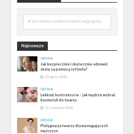
W tym miejscu możesz zostawić swoją opinię
Najnowsze
URODA
Jak bezpiecznie i skutecznie odnowić
skórę za pomocą retinolu?
29 lipca 2026
URODA
Lekkość kontra krycie – jak mądrze wybrać
kosmetyk do twarzy
29 czerwca 2026
URODA
Pielęgnacja twarzy dla wymagających
mężczyzn