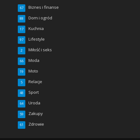
Biznes i finanse
67
Dom i ogród
88
Kuchnia
17
Lifestyle
97
Miłość i seks
2
Moda
66
Moto
19
Relacje
5
Sport
48
Uroda
64
Zakupy
59
Zdrowie
61