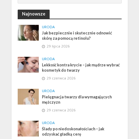
Najnowsze
URODA
Jak bezpiecznie i skutecznie odnowić
skórę za pomocą retinolu?
29 lipca 2026
URODA
Lekkość kontra krycie – jak mądrze wybrać
kosmetyk do twarzy
29 czerwca 2026
URODA
Pielęgnacja twarzy dla wymagających
mężczyzn
29 czerwca 2026
URODA
Ślady po niedoskonałościach – jak
odzyskać gładką cerę