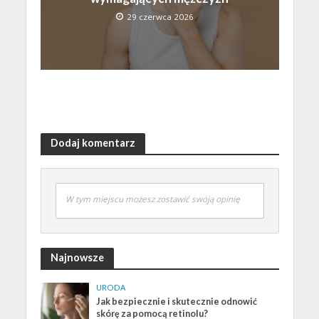
29 czerwca 2026
Dodaj komentarz
W tym miejscu możesz zostawić swoją opinię
Najnowsze
URODA
Jak bezpiecznie i skutecznie odnowić
skórę za pomocą retinolu?