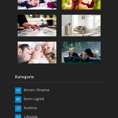
Kategorie
Biznes i finanse
67
Dom i ogród
88
Kuchnia
17
Lifestyle
97