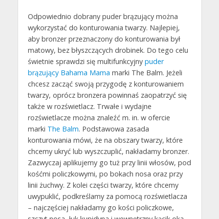
Odpowiednio dobrany puder brązujący można
wykorzystać do konturowania twarzy. Najlepiej,
aby bronzer przeznaczony do konturowania był
matowy, bez błyszczących drobinek. Do tego celu
świetnie sprawdzi się multifunkcyjny
puder
brązujący Bahama Mama
marki The Balm. Jeżeli
chcesz zacząć swoją przygodę z konturowaniem
twarzy, oprócz bronzera powinnaś zaopatrzyć się
także w rozświetlacz. Trwałe i wydajne
rozświetlacze można znaleźć m. in. w ofercie
marki
The Balm
. Podstawowa zasada
konturowania mówi, że na obszary twarzy, które
chcemy ukryć lub wyszczuplić, nakładamy bronzer.
Zazwyczaj aplikujemy go tuż przy linii włosów, pod
kośćmi policzkowymi, po bokach nosa oraz przy
linii żuchwy. Z kolei części twarzy, które chcemy
uwypuklić, podkreślamy za pomocą rozświetlacza
– najczęściej nakładamy go kości policzkowe,
szczyt nosa, łuk kupidyna i wewnętrzny kącik oka.