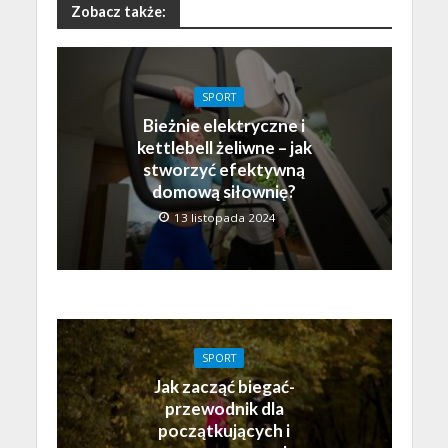
Zobacz także:
SPORT
Bieżnie elektryczne i
kettlebell żeliwne – jak
stworzyć efektywną
domową siłownię?
13 listopada 2024
SPORT
Jak zacząć biegać-
przewodnik dla
początkujących i