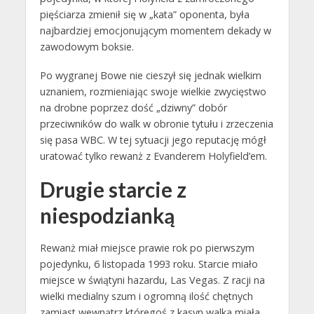
pięściarza zmienił się w „kata” oponenta, była
najbardziej emocjonującym momentem dekady w
zawodowym boksie.
Po wygranej Bowe nie cieszył się jednak wielkim
uznaniem, rozmieniając swoje wielkie zwycięstwo
na drobne poprzez dość „dziwny” dobór
przeciwników do walk w obronie tytułu i zrzeczenia
się pasa WBC. W tej sytuacji jego reputację mógł
uratować tylko rewanż z Evanderem Holyfield’em.
Drugie starcie z
niespodzianką
Rewanż miał miejsce prawie rok po pierwszym
pojedynku, 6 listopada 1993 roku. Starcie miało
miejsce w świątyni hazardu, Las Vegas. Z racji na
wielki medialny szum i ogromną ilość chętnych
zamiast wewnątrz któregoś z kasyn walka miała