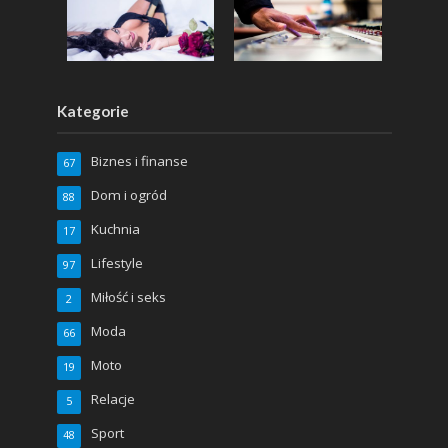
Kategorie
Biznes i finanse
67
Dom i ogród
88
Kuchnia
17
Lifestyle
97
Miłość i seks
2
Moda
66
Moto
19
Relacje
5
Sport
48