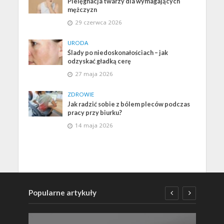
Pielęgnacja twarzy dla wymagających
mężczyzn
29 czerwca 2026
URODA
Ślady po niedoskonałościach – jak
odzyskać gładką cerę
27 maja 2026
ZDROWIE
Jak radzić sobie z bólem pleców podczas
pracy przy biurku?
14 maja 2026
Popularne artykuły