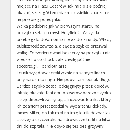
miejsce na Placu Cezarów. Jak miało się później
okazać, szczegół ten miał mieć wielkie znaczenie
na przebieg pojedynku.
Walka podobnie jak w pierwszym starciu na
początku szła po myśli Holyfield’a. Wszystko
przebiegało dość normalnie aż do 7 rundy. Wtedy
publiczność zawrzała, a sędzia szybko przerwał
walkę. Zdezorientowani bokserzy na początku nie
wiedzieli o co chodzi, ale chwilę później
spostrzegli… paralotniarza.
Lotnik wylądował praktycznie na samym linach
przy narożniku ringu. Nie pobył tam jednak długo.
Bardzo szybko został odciągnięty przez kibiców.
Jak się okazało fani obu bokserów bardzo szybko
się zjednoczyli zaczynając linczować lotnika, który
ich zdaniem przeszkodził w wydarzeniu dekady.
James Miller, bo tak miał na imię lotnik doznał tak
ciężkiego uszczerbku na zdrowiu, że trafił na kilka
dni do szpitala. Nie obyło się też bez grzywny