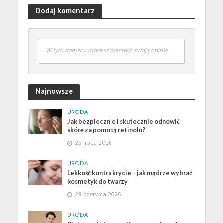
Dodaj komentarz
W tym miejscu możesz zostawić swoją opinię
Najnowsze
URODA
Jak bezpiecznie i skutecznie odnowić
skórę za pomocą retinolu?
29 lipca 2026
URODA
Lekkość kontra krycie – jak mądrze wybrać
kosmetyk do twarzy
29 czerwca 2026
URODA