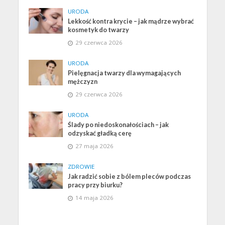
URODA
Lekkość kontra krycie – jak mądrze wybrać
kosmetyk do twarzy
29 czerwca 2026
URODA
Pielęgnacja twarzy dla wymagających
mężczyzn
29 czerwca 2026
URODA
Ślady po niedoskonałościach – jak
odzyskać gładką cerę
27 maja 2026
ZDROWIE
Jak radzić sobie z bólem pleców podczas
pracy przy biurku?
14 maja 2026