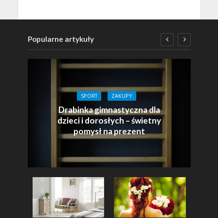
Popularne artykuły
SPORT
ZAKUPY
Drabinka gimnastyczna dla
dzieci i dorosłych – świetny
pomysł na prezent