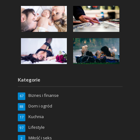
Kategorie
Biznes i finanse
67
Dom i ogród
88
Kuchnia
17
Lifestyle
97
Miłość i seks
2