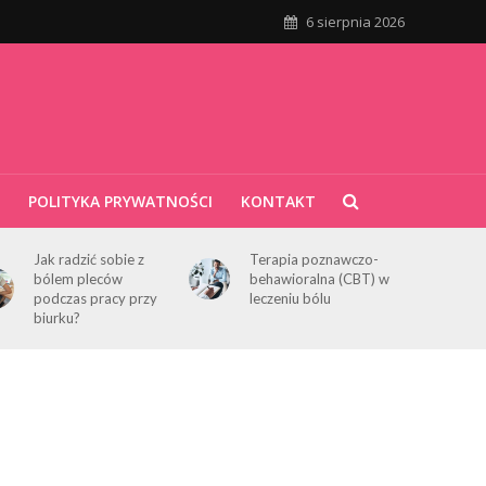
6 sierpnia 2026
POLITYKA PRYWATNOŚCI
KONTAKT
Jak radzić sobie z
Terapia poznawczo-
bólem pleców
behawioralna (CBT) w
podczas pracy przy
leczeniu bólu
biurku?