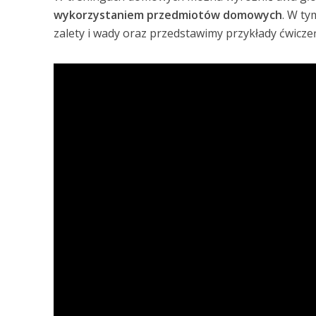
wykorzystaniem przedmiotów domowych
. W ty
zalety i wady oraz przedstawimy przykłady ćwicz