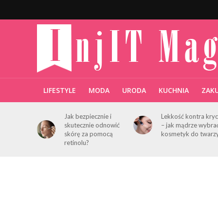
LIFESTYLE
MODA
URODA
KUCHNIA
ZAK
Jak bezpiecznie i
Lekkość kontra kryc
skutecznie odnowić
– jak mądrze wybra
skórę za pomocą
kosmetyk do twarz
retinolu?