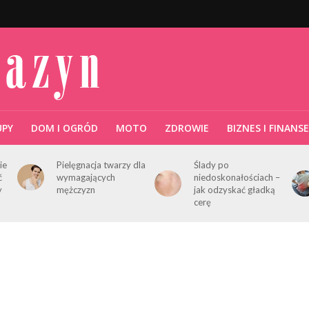
UPY
DOM I OGRÓD
MOTO
ZDROWIE
BIZNES I FINANSE
ie
Pielęgnacja twarzy dla
Ślady po
ć
wymagających
niedoskonałościach –
y
mężczyzn
jak odzyskać gładką
cerę