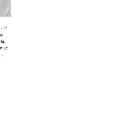
 ale
my
ię,
ymać
az