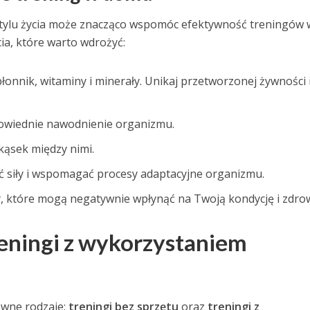
tylu życia może znacząco wspomóc efektywność treningów 
cia, które warto wdrożyć:
onnik, witaminy i minerały. Unikaj przetworzonej żywności 
dpowiednie nawodnienie organizmu.
kąsek między nimi.
ć siły i wspomagać procesy adaptacyjne organizmu.
sy, które mogą negatywnie wpłynąć na Twoją kondycję i zdrow
reningi z wykorzystaniem
wne rodzaje:
treningi bez sprzętu
oraz
treningi z