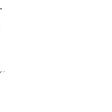
w
i
ie.