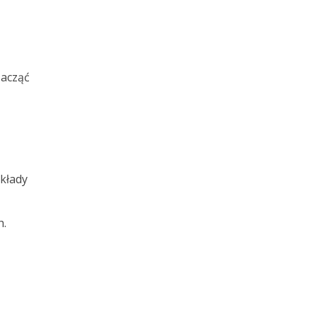
zacząć
kłady
h.