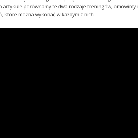
m artykule porównamy te dwa rodzaje treningów, omówimy 
eń, które można wykonać w każdym z nich.