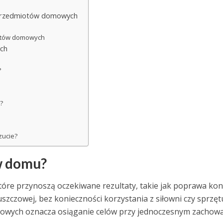
m przedmiotów domowych
iotów domowych
ych
?
?
zucie?
 w domu?
które przynoszą oczekiwane rezultaty, takie jak poprawa kond
uszczowej, bez konieczności korzystania z siłowni czy sprzęt
mowych oznacza osiąganie celów przy jednoczesnym zachow