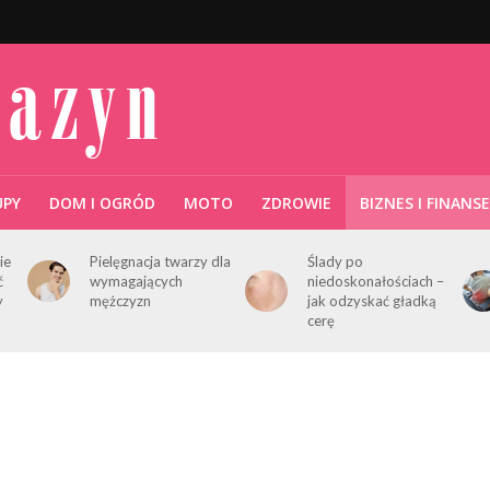
UPY
DOM I OGRÓD
MOTO
ZDROWIE
BIZNES I FINANSE
ie
Pielęgnacja twarzy dla
Ślady po
ć
wymagających
niedoskonałościach –
y
mężczyzn
jak odzyskać gładką
cerę