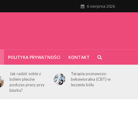
6 sierpnia 2026
POLITYKA PRYWATNOŚCI
KONTAKT
Jak radzić sobie z
Terapia poznawczo-
bólem pleców
behawioralna (CBT) w
podczas pracy przy
leczeniu bólu
biurku?