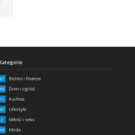
Kategorie
Biznes i finanse
67
Dom i ogród
88
Kuchnia
17
LIFESTYLE
Lifestyle
97
Symbole przynoszące szczęście – co warto
Miłość i seks
2
wiedzieć?
Moda
66