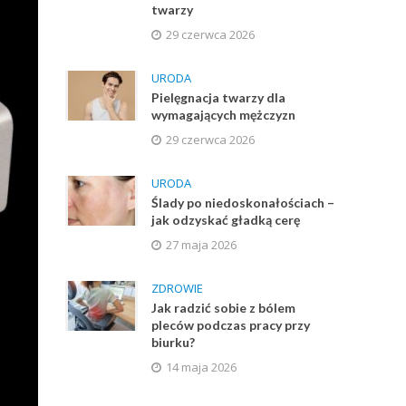
twarzy
29 czerwca 2026
URODA
Pielęgnacja twarzy dla
wymagających mężczyzn
29 czerwca 2026
URODA
Ślady po niedoskonałościach –
jak odzyskać gładką cerę
27 maja 2026
ZDROWIE
Jak radzić sobie z bólem
pleców podczas pracy przy
biurku?
14 maja 2026