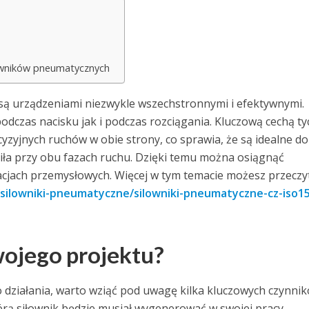
łowników pneumatycznych
są urządzeniami niezwykle wszechstronnymi i efektywnymi.
odczas nacisku jak i podczas rozciągania. Kluczową cechą ty
yzyjnych ruchów w obie strony, co sprawia, że są idealne do
ła przy obu fazach ruchu. Dzięki temu można osiągnąć
acjach przemysłowych. Więcej w tym temacie możesz przeczy
ilowniki-pneumatyczne/silowniki-pneumatyczne-cz-iso1
wojego projektu?
działania, warto wziąć pod uwagę kilka kluczowych czynnik
tórą siłownik będzie musiał wygenerować w swojej pracy.