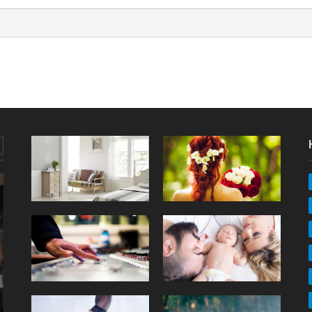
MODA
Do czego zakładać pończochy?
Podpowiadamy