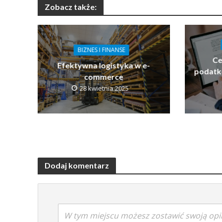
Zobacz także:
BIZNES I FINANSE
Ce
Efektywna logistyka w e-
podatko
commerce
28 kwietnia 2025
Dodaj komentarz
W tym miejscu możesz zostawić swoją opi