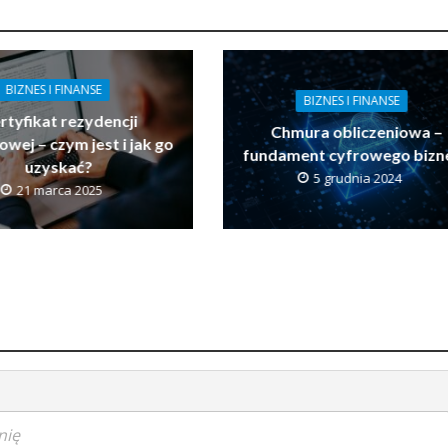
BIZNES I FINANSE
BIZNES I FINANSE
rtyfikat rezydencji
Chmura obliczeniowa –
wej – czym jest i jak go
fundament cyfrowego bizn
uzyskać?
5 grudnia 2024
21 marca 2025
nię