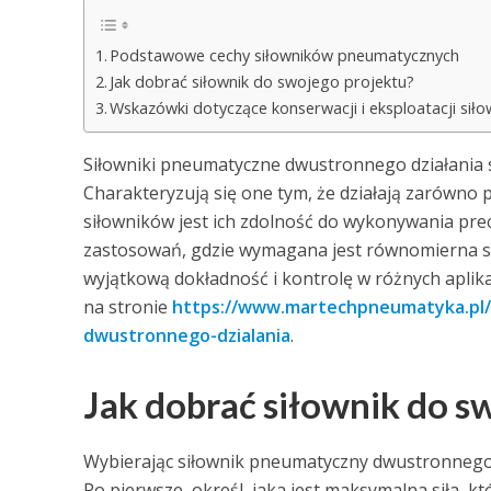
Podstawowe cechy siłowników pneumatycznych
Jak dobrać siłownik do swojego projektu?
Wskazówki dotyczące konserwacji i eksploatacji si
Siłowniki pneumatyczne dwustronnego działania 
Charakteryzują się one tym, że działają zarówno p
siłowników jest ich zdolność do wykonywania prec
zastosowań, gdzie wymagana jest równomierna si
wyjątkową dokładność i kontrolę w różnych aplik
na stronie
https://www.martechpneumatyka.pl/s
dwustronnego-dzialania
.
Jak dobrać siłownik do s
Wybierając siłownik pneumatyczny dwustronnego 
Po pierwsze, określ, jaka jest maksymalna siła, k