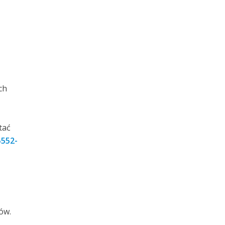
ch
tać
5552-
ów.