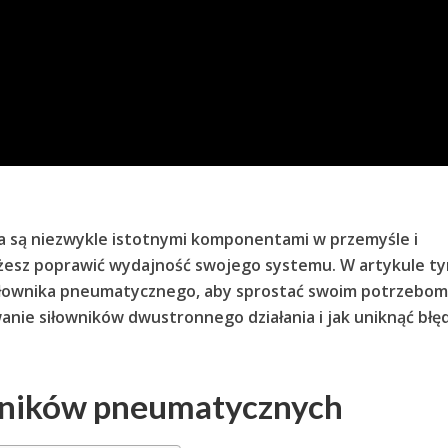
a są niezwykle istotnymi komponentami w przemyśle i
żesz poprawić wydajność swojego sy
stemu. W artykule t
iłownika pneumatycznego, aby sprostać swoim potrzebom
owanie siłowników dwustronnego działania i jak uniknąć bł
wników pneumatycznych