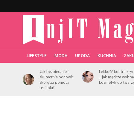
LIFESTYLE
MODA
URODA
KUCHNIA
ZAK
Jak bezpiecznie i
Lekkość kontra kryc
skutecznie odnowić
– jak mądrze wybra
skórę za pomocą
kosmetyk do twarz
retinolu?