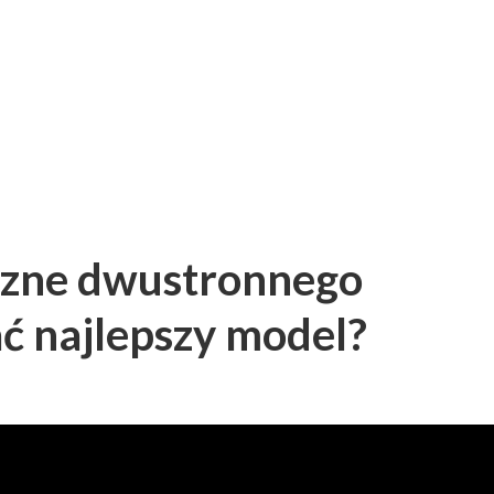
czne dwustronnego
ać najlepszy model?