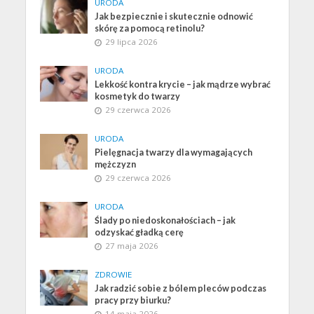
URODA
Jak bezpiecznie i skutecznie odnowić
skórę za pomocą retinolu?
29 lipca 2026
URODA
Lekkość kontra krycie – jak mądrze wybrać
kosmetyk do twarzy
29 czerwca 2026
URODA
Pielęgnacja twarzy dla wymagających
mężczyzn
29 czerwca 2026
URODA
Ślady po niedoskonałościach – jak
odzyskać gładką cerę
27 maja 2026
ZDROWIE
Jak radzić sobie z bólem pleców podczas
pracy przy biurku?
14 maja 2026