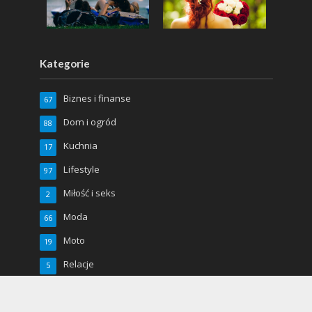
Kategorie
Biznes i finanse
67
Dom i ogród
88
Kuchnia
17
Lifestyle
97
Miłość i seks
2
Moda
66
Moto
19
Relacje
5
Sport
48
Uroda