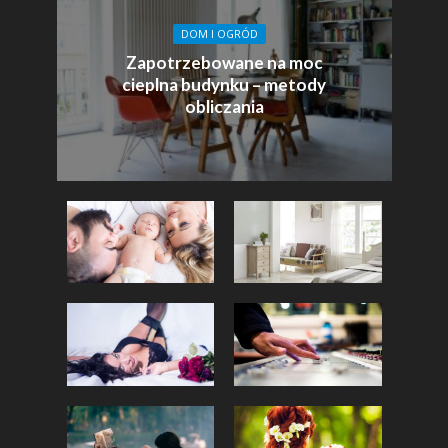
DOM I OGRÓD
Zapotrzebowane na moc
cieplna budynku – metody
obliczania