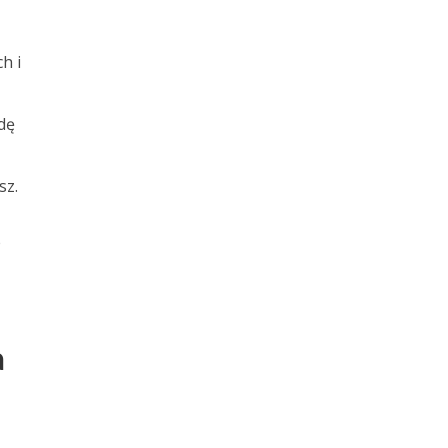
h i
dę
sz.
e
a