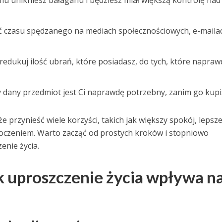
temu unikniesz bałaganu i będziesz miał większą kontrolę nad
ść czasu spędzanego na mediach społecznościowych, e-mailac
edukuj ilość ubrań, które posiadasz, do tych, które napraw
 dany przedmiot jest Ci naprawdę potrzebny, zanim go kupi
rzynieść wiele korzyści, takich jak większy spokój, lepsz
oczeniem. Warto zacząć od prostych kroków i stopniowo
nie życia.
k uproszczenie życia wpływa n