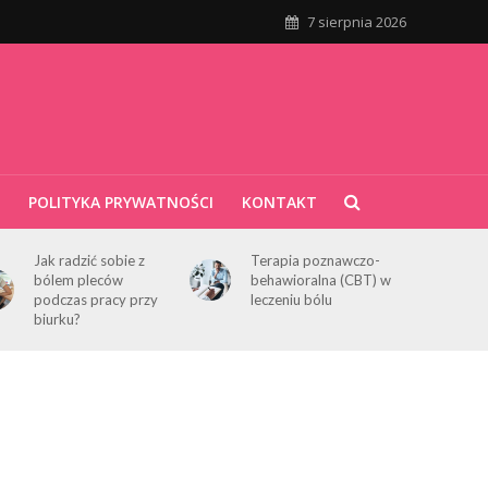
7 sierpnia 2026
POLITYKA PRYWATNOŚCI
KONTAKT
Jak radzić sobie z
Terapia poznawczo-
bólem pleców
behawioralna (CBT) w
podczas pracy przy
leczeniu bólu
biurku?