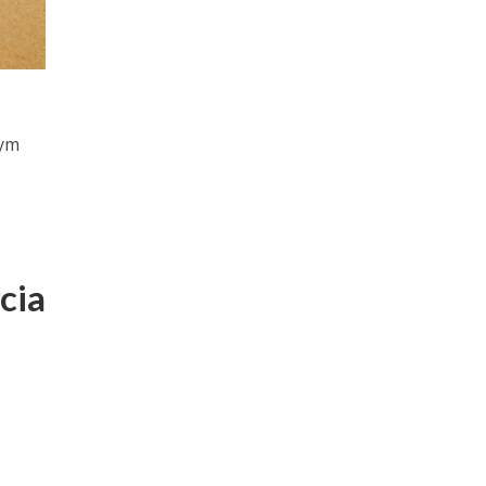
zym
cia