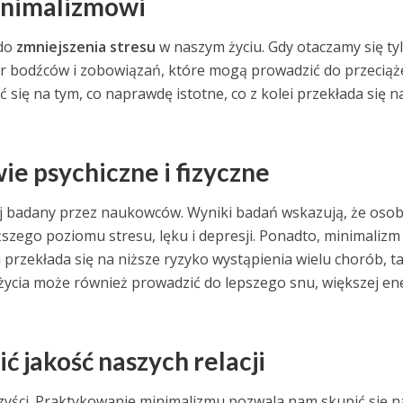
minimalizmowi
 do
zmniejszenia stresu
w naszym życiu. Gdy otaczamy się ty
r bodźców i zobowiązań, które mogą prowadzić do przeciąże
się na tym, co naprawdę istotne, co z kolei przekłada się n
e psychiczne i fizyczne
iej badany przez naukowców. Wyniki badań wskazują, że oso
ższego poziomu stresu, lęku i depresji. Ponadto, minimaliz
 przekłada się na niższe ryzyko wystąpienia wielu chorób, t
życia może również prowadzić do lepszego snu, większej ener
 jakość naszych relacji
zyści. Praktykowanie minimalizmu pozwala nam skupić się n