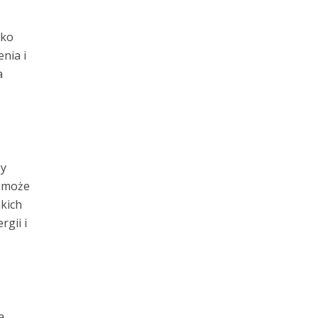
lko
nia i
a
by
m może
akich
gii i
a