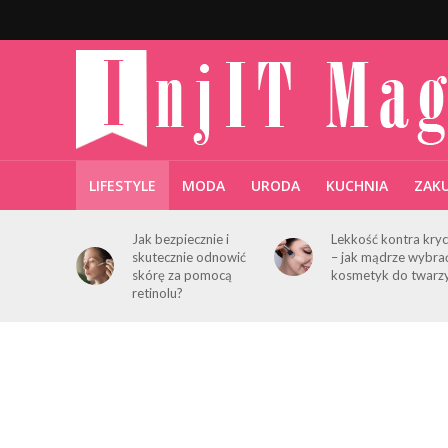
LIFESTYLE
MODA
URODA
KUCHNIA
ZAK
Jak bezpiecznie i
Lekkość kontra kryc
skutecznie odnowić
– jak mądrze wybra
skórę za pomocą
kosmetyk do twarz
retinolu?