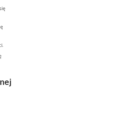
się
ię
i.
ę
nej