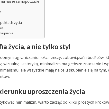
wa na nasze samopoczucie
e
i
pektach życia
nię
skupienie
a życia, a nie tylko styl
wiadomym ograniczaniu ilości rzeczy, zobowiązań i bodźców, k
tą wizualną i estetyką, minimalizm ma głębsze znaczenie i w
minimalizmu, ale wszystkie mają na celu skupienie się na tym, 
ntów.
 kierunku uproszczenia życia
tykować minimalizm, warto zacząć od kilku prostych kroków