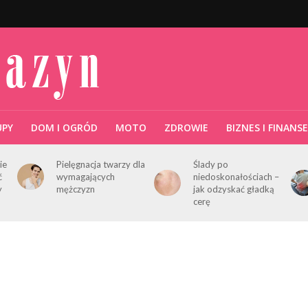
UPY
DOM I OGRÓD
MOTO
ZDROWIE
BIZNES I FINANSE
ie
Pielęgnacja twarzy dla
Ślady po
ć
wymagających
niedoskonałościach –
y
mężczyzn
jak odzyskać gładką
cerę