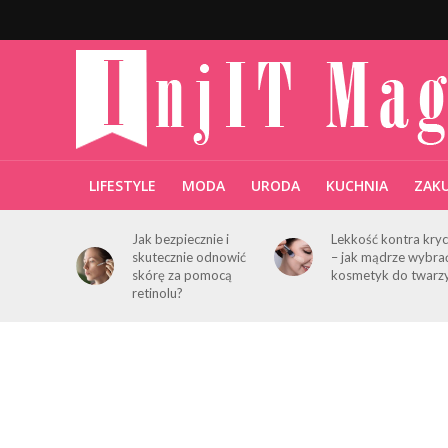
LIFESTYLE
MODA
URODA
KUCHNIA
ZAK
Jak bezpiecznie i
Lekkość kontra kryc
skutecznie odnowić
– jak mądrze wybra
skórę za pomocą
kosmetyk do twarz
retinolu?