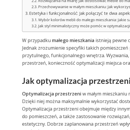
Rozwiązania na miarę: Jak dostosować meble do ma
Przechowywanie w małym mieszkaniu: Jak wykorzys
Estetyka i funkcjonalność: Jak połączyć te dwa aspek
Wybór kolorów mebli do małego mieszkania: Jakie są
Jak styl minimalistyczny może pomóc w optymalizacji
W przypadku
małego mieszkania
istnieją pewne o
Jednak zrozumienie specyfiki takich pomieszczeń 
przytulnego, funkcjonalnego wnętrza. Wyzwania, 
przestrzeń, konieczność optymalizacji miejsca or
Jak optymalizacja przestrzen
Optymalizacja przestrzeni
w małym mieszkaniu ma
Dzięki niej można maksymalnie wykorzystać dostęp
Optymalizacja przestrzeni obejmuje między inny
do pomieszczeń, a także zastosowanie rozwiązań
estetyczny. Dobrze zaplanowana przestrzeń wpływ