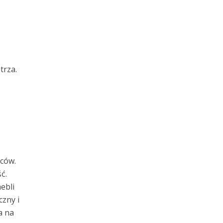
trza.
ców.
ć.
ebli
zny i
a na