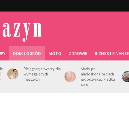
UPY
DOM I OGRÓD
MOTO
ZDROWIE
BIZNES I FINANSE
ie
Pielęgnacja twarzy dla
Ślady po
ć
wymagających
niedoskonałościach –
y
mężczyzn
jak odzyskać gładką
cerę