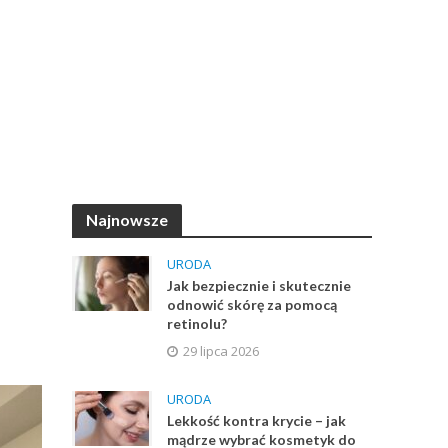
Najnowsze
URODA
Jak bezpiecznie i skutecznie
odnowić skórę za pomocą
retinolu?
29 lipca 2026
URODA
Lekkość kontra krycie – jak
mądrze wybrać kosmetyk do