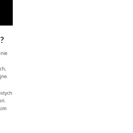
?
enie
ch,
jne.
ostych
eń.
kim