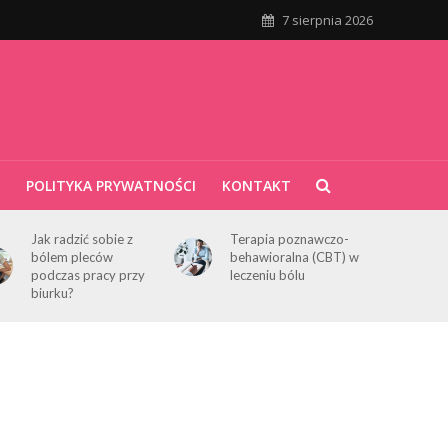
7 sierpnia 2026
POLITYKA PRYWATNOŚCI
KONTAKT
Jak radzić sobie z
Terapia poznawczo-
bólem pleców
behawioralna (CBT) w
podczas pracy przy
leczeniu bólu
biurku?