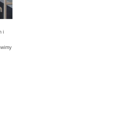
 i
awimy