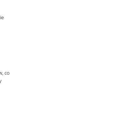
ie
w, co
y