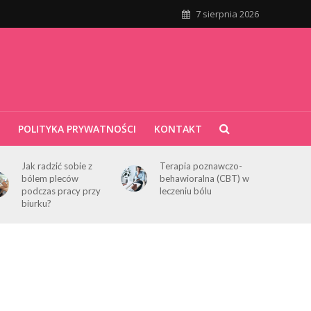
7 sierpnia 2026
POLITYKA PRYWATNOŚCI
KONTAKT
Jak radzić sobie z
Terapia poznawczo-
bólem pleców
behawioralna (CBT) w
podczas pracy przy
leczeniu bólu
biurku?