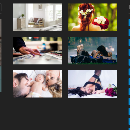
MOTO
Formalności po sprzedaży auta – o czym
należy pamiętać?