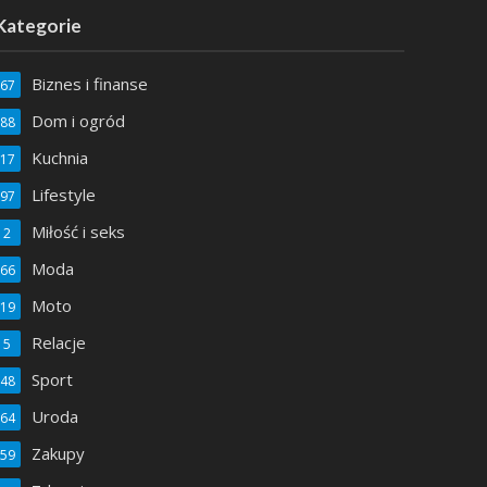
Kategorie
Biznes i finanse
67
Dom i ogród
88
Kuchnia
17
LIFESTYLE
Lifestyle
97
Farby modelarskie – niezbędny element
Nami
Miłość i seks
2
pasjonatów produktów modelarskich
Moda
66
Moto
19
Relacje
5
Sport
48
Uroda
64
Zakupy
59