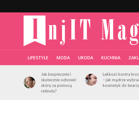
LIFESTYLE
MODA
URODA
KUCHNIA
ZAK
Jak bezpiecznie i
Lekkość kontra kryc
skutecznie odnowić
– jak mądrze wybra
skórę za pomocą
kosmetyk do twarz
retinolu?