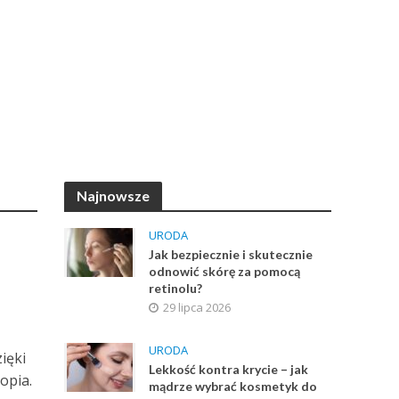
Najnowsze
URODA
Jak bezpiecznie i skutecznie
odnowić skórę za pomocą
retinolu?
29 lipca 2026
URODA
ięki
Lekkość kontra krycie – jak
opia.
mądrze wybrać kosmetyk do