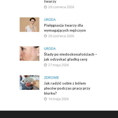
twarzy
29 czerwca 2026
URODA
Pielęgnacja twarzy dla
wymagających mężczyzn
29 czerwca 2026
URODA
Ślady po niedoskonałościach –
jak odzyskać gładką cerę
27 maja 2026
ZDROWIE
Jak radzić sobie z bólem
pleców podczas pracy przy
biurku?
14 maja 2026