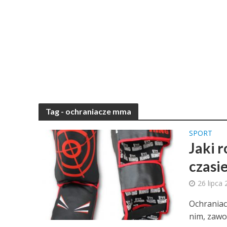
Tag - ochraniacze mma
SPORT
Jaki r
czasi
26 lipca
Ochraniac
nim, zawod