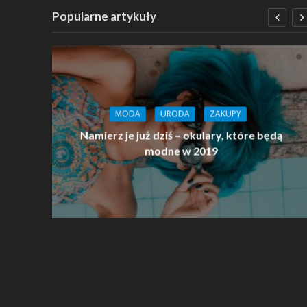
Popularne artykuły
MODA
URODA
ZAKUPY
nt
Namierz je już dziś – okulary, które będą
h
modne w 2019