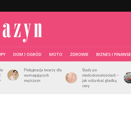
UPY
DOM I OGRÓD
MOTO
ZDROWIE
BIZNES I FINANSE
ie
Pielęgnacja twarzy dla
Ślady po
ć
wymagających
niedoskonałościach –
y
mężczyzn
jak odzyskać gładką
cerę