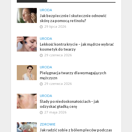
URODA
Jak bezpiecznie i skutecznie odnowić
skórę za pomocą retinolu?
29 lipca 2026
URODA
Lekkość kontra krycie – jak mądrze wybrać
kosmetyk do twarzy
29 czerwca 2026
URODA
Pielęgnacja twarzy dla wymagających
mężczyzn
29 czerwca 2026
URODA
Ślady po niedoskonałościach – jak
odzyskać gładką cerę
27 maja 2026
ZDROWIE
Jak radzić sobie z bólem pleców podczas