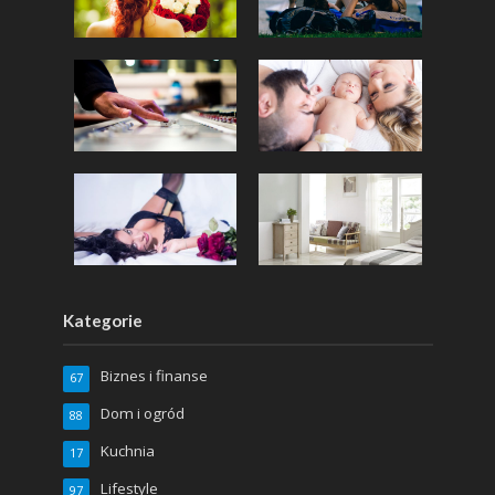
Kategorie
Biznes i finanse
67
Dom i ogród
88
Kuchnia
17
Lifestyle
97