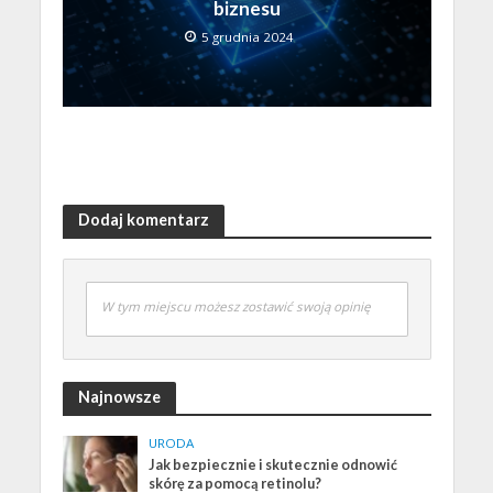
biznesu
5 grudnia 2024
Dodaj komentarz
W tym miejscu możesz zostawić swoją opinię
Najnowsze
URODA
Jak bezpiecznie i skutecznie odnowić
skórę za pomocą retinolu?