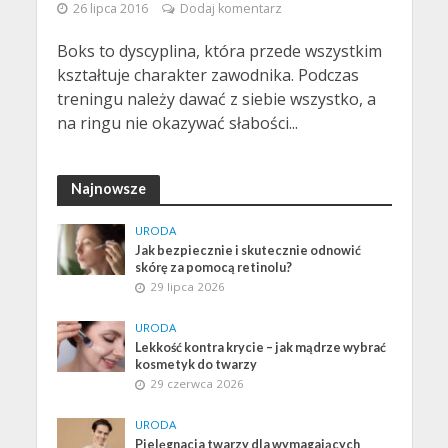
26 lipca 2016
Dodaj komentarz
Boks to dyscyplina, która przede wszystkim
kształtuje charakter zawodnika. Podczas
treningu należy dawać z siebie wszystko, a
na ringu nie okazywać słabości...
Najnowsze
URODA
Jak bezpiecznie i skutecznie odnowić
skórę za pomocą retinolu?
29 lipca 2026
URODA
Lekkość kontra krycie – jak mądrze wybrać
kosmetyk do twarzy
29 czerwca 2026
URODA
Pielęgnacja twarzy dla wymagających