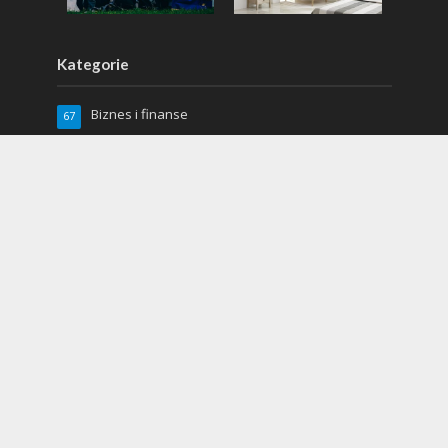
Kategorie
Biznes i finanse
67
Dom i ogród
88
Kuchnia
17
Lifestyle
97
Miłość i seks
2
Moda
66
Moto
19
Relacje
5
Sport
48
Uroda
64