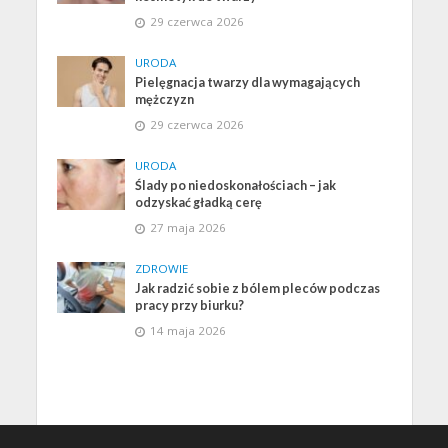
29 czerwca 2026
URODA
Pielęgnacja twarzy dla wymagających
mężczyzn
29 czerwca 2026
URODA
Ślady po niedoskonałościach – jak
odzyskać gładką cerę
27 maja 2026
ZDROWIE
Jak radzić sobie z bólem pleców podczas
pracy przy biurku?
14 maja 2026