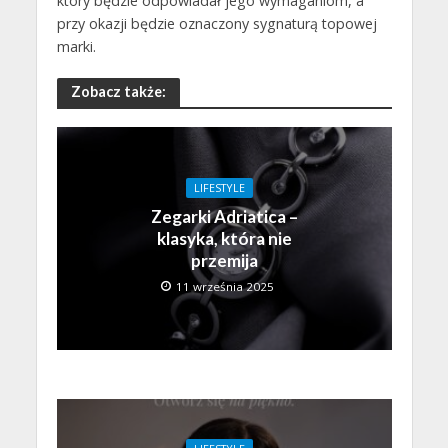
który będzie odpowiadał jego wymaganiom, a
przy okazji będzie oznaczony sygnaturą topowej
marki.
Zobacz także:
LIFESTYLE
Zegarki Adriatica –
klasyka, która nie
przemija
11 września 2025