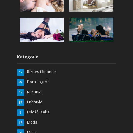
Kategorie
Biznes i finanse
67
Dom i ogród
88
Kuchnia
17
Lifestyle
97
Miłość i seks
2
Moda
66
Moto
19