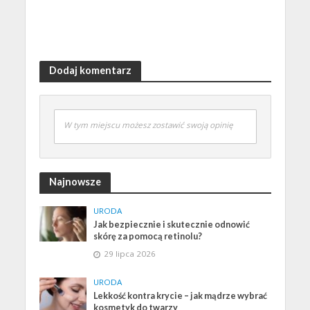
Dodaj komentarz
W tym miejscu możesz zostawić swoją opinię
Najnowsze
URODA
Jak bezpiecznie i skutecznie odnowić
skórę za pomocą retinolu?
29 lipca 2026
URODA
Lekkość kontra krycie – jak mądrze wybrać
kosmetyk do twarzy