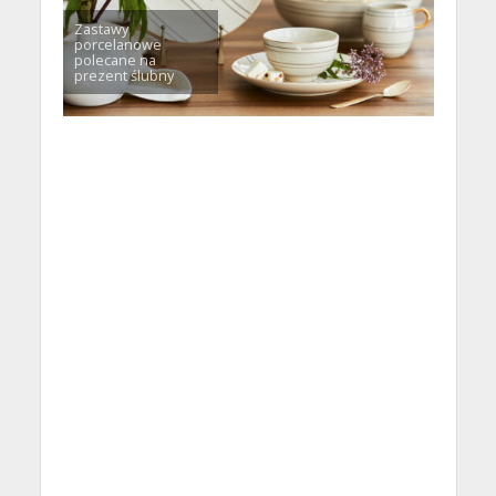
Zastawy
porcelanowe
polecane na
prezent ślubny