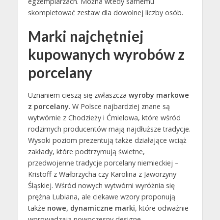
egzemplarzach. Można wtedy samemu
skompletować zestaw dla dowolnej liczby osób.
Marki najchętniej
kupowanych wyrobów z
porcelany
Uznaniem cieszą się zwłaszcza
wyroby markowe
z porcelany
. W Polsce najbardziej znane są
wytwórnie z Chodzieży i Ćmielowa, które wśród
rodzimych producentów mają najdłuższe tradycje.
Wysoki poziom prezentują także działające wciąż
zakłady, które podtrzymują świetne,
przedwojenne tradycje porcelany niemieckiej –
Kristoff z Wałbrzycha czy Karolina z Jaworzyny
Śląskiej. Wśród nowych wytwórni wyróżnia się
prężna Lubiana, ale ciekawe wzory proponują
także
nowe, dynamiczne marki
, które odważnie
wprowadzają nowoczesny designe.