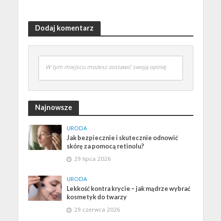
Dodaj komentarz
W tym miejscu możesz zostawić swoją opinię
Najnowsze
URODA
Jak bezpiecznie i skutecznie odnowić
skórę za pomocą retinolu?
29 lipca 2026
URODA
Lekkość kontra krycie – jak mądrze wybrać
kosmetyk do twarzy
29 czerwca 2026