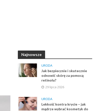
Najnowsze
URODA
Jak bezpiecznie i skutecznie
odnowić skórę za pomocą
retinolu?
29 lipca 2026
URODA
Lekkość kontra krycie – jak
mądrze wybrać kosmetyk do