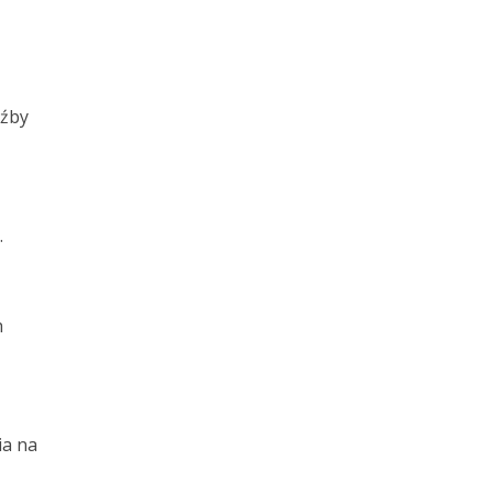
ęźby
.
h
ia na