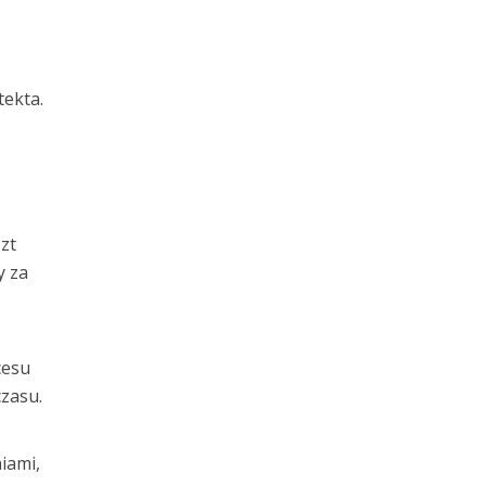
tekta.
zt
y za
cesu
czasu.
iami,