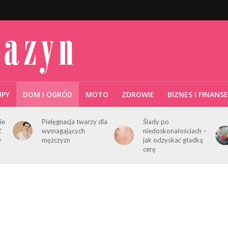
UPY
DOM I OGRÓD
MOTO
ZDROWIE
BIZNES I FINANSE
ie
Pielęgnacja twarzy dla
Ślady po
ć
wymagających
niedoskonałościach –
y
mężczyzn
jak odzyskać gładką
cerę