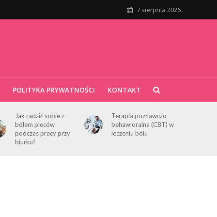
7 sierpnia 2026
POLITYKA PRYWATNOŚCI
KONTAKT
Jak radzić sobie z
Terapia poznawczo-
bólem pleców
behawioralna (CBT) w
podczas pracy przy
leczeniu bólu
biurku?