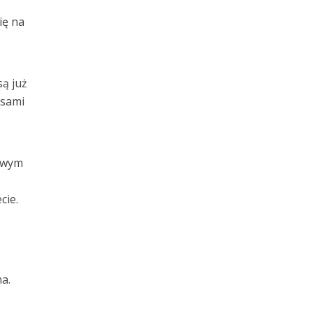
ię na
ą już
isami
liwym
cie.
a.