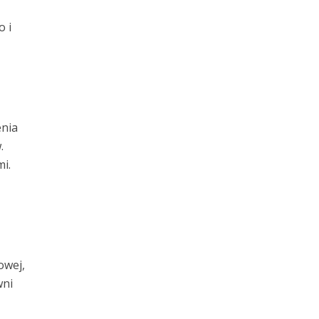
 i
nia
.
i.
z
owej,
wni