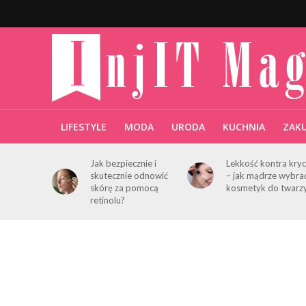
LIFESTYLE
MODA
URODA
KUCHNIA
ZAK
Jak bezpiecznie i
Lekkość kontra kryc
skutecznie odnowić
– jak mądrze wybra
skórę za pomocą
kosmetyk do twarz
retinolu?