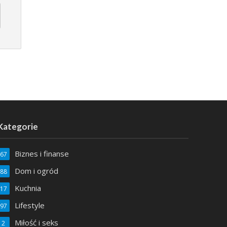
Kategorie
Biznes i finanse
67
Dom i ogród
88
Kuchnia
17
MODA
ZAKUPY
Lifestyle
97
Babydoll czy koszulka nocna – czym
Jak 
Miłość i seks
2
zaskoczyć ukochanego?