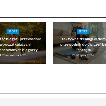
SPORT
SPORT
cząć biegać- przewodnik
Efektywne treningi w dom
a początkujących i
przewodnik do ćwiczeń b
ansowanych biegaczy
sprzętu
28 września 2024
30 lipca 2024