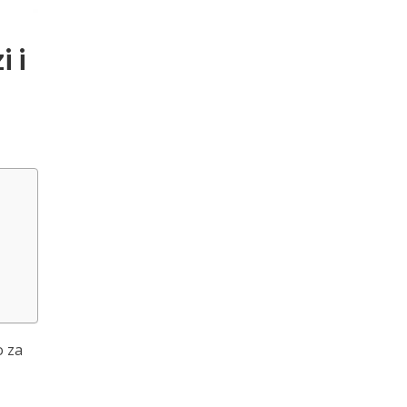
 i
o za