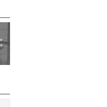
u-
ez