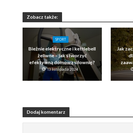
Zobacz także:
SPORT
Bieżnie elektryczne i kettlebell
Jak za
żeliwne – jak stworzyć
dl
efektywną domową siłownię?
zaaw
13 listopada 2024
Dodaj komentarz