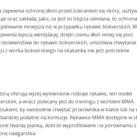
ra zapewnia ochronę dłoni przed ścieraniem się skóry, uszty
uje oraz zakłada. Jako, że jest to lżejsza odmiana, to ochron
cydowanie mniejsza niż w przypadku rękawic bokserskich. M
ewnia lepszą wentylację, dzięki czemu dłoń mniej się poci.
rzeciwieństwie do rękawic bokserskich, umożliwia chwytanie
u z worka bokserskiego na skakankę nie jest potrzebne
tórą oferują wyżej wymienione rodzaje rękawic, ten model
erskim, a wręcz polecany jest do treningu z workiem MMA.
kciukiem, by swobodnie chwytać przeciwnika w klatce lub na 
 są bardziej podatne na kontuzje. Rękawice MMA dostępne w s
nione twardą pianką, dobrze wyprofilowane i w porównaniu z
onę nadgarstka.