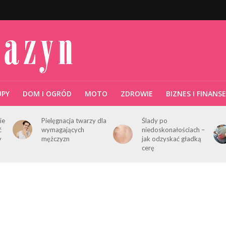
UPY
DOM I OGRÓD
MOTO
ZDROWIE
BIZNES I FINANSE
ie
Pielęgnacja twarzy dla
Ślady po
ć
wymagających
niedoskonałościach –
y
mężczyzn
jak odzyskać gładką
cerę