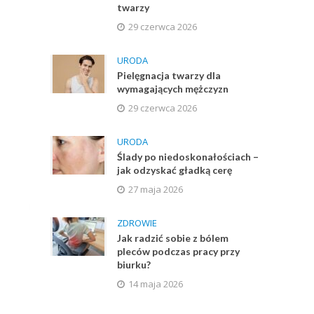
twarzy
29 czerwca 2026
URODA
Pielęgnacja twarzy dla
wymagających mężczyzn
29 czerwca 2026
URODA
Ślady po niedoskonałościach –
jak odzyskać gładką cerę
27 maja 2026
ZDROWIE
Jak radzić sobie z bólem
pleców podczas pracy przy
biurku?
14 maja 2026