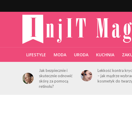
LIFESTYLE
MODA
URODA
KUCHNIA
ZAK
Jak bezpiecznie i
Lekkość kontra kryc
skutecznie odnowić
– jak mądrze wybra
skórę za pomocą
kosmetyk do twarz
retinolu?