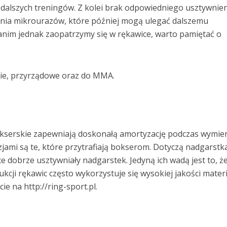
 dalszych treningów. Z kolei brak odpowiedniego usztywnie
nia mikrourazów, które później mogą ulegać dalszemu
Zanim jednak zaopatrzymy się w rękawice, warto pamiętać o
ie, przyrządowe oraz do MMA.
kserskie zapewniają doskonałą amortyzację podczas wymie
jami są te, które przytrafiają bokserom. Dotyczą nadgarstka
e dobrze usztywniały nadgarstek. Jedyną ich wadą jest to, ż
cji rękawic często wykorzystuje się wysokiej jakości materi
e na http://ring-sport.pl.