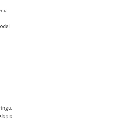
wnia
a
odel
ringu.
klepie