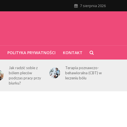
7 sierpnia 2026
POLITYKA PRYWATNOŚCI
KONTAKT
Jak radzić sobie z
Terapia poznawczo-
bólem pleców
behawioralna (CBT) w
podczas pracy przy
leczeniu bólu
biurku?