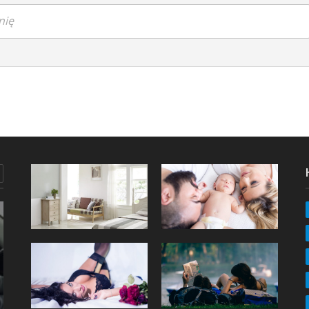
nię
KUCHNIA
Idealna lodówka istnieje!