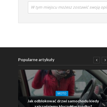
W tym miejscu możesz zostawić swoją opi
Popularne artykuły
MOTO
Jak odblokować drzwi samochodu kiedy
zatrzaśniemy kluczyki w środku?