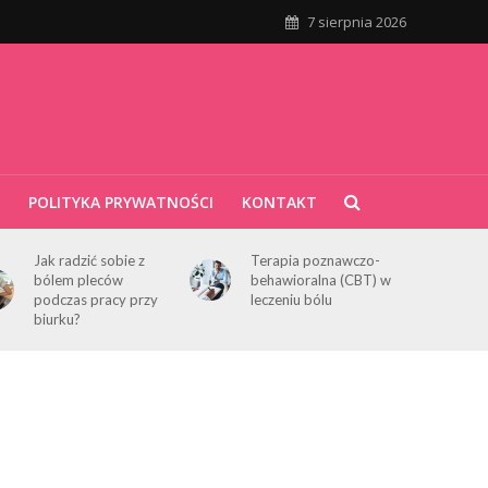
7 sierpnia 2026
POLITYKA PRYWATNOŚCI
KONTAKT
Jak radzić sobie z
Terapia poznawczo-
bólem pleców
behawioralna (CBT) w
podczas pracy przy
leczeniu bólu
biurku?