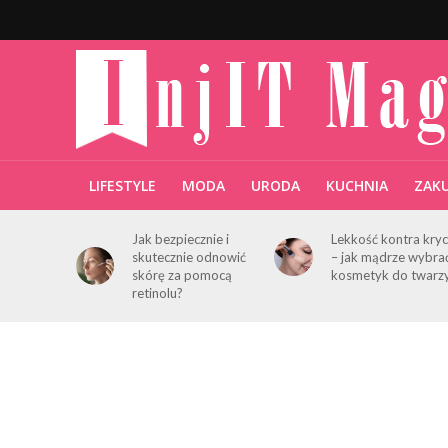
LIFESTYLE
MODA
URODA
KUCHNIA
ZAK
Jak bezpiecznie i
Lekkość kontra kryc
skutecznie odnowić
– jak mądrze wybra
skórę za pomocą
kosmetyk do twarz
retinolu?