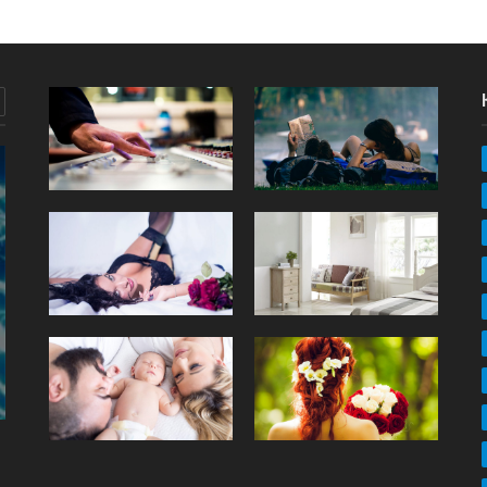
URODA
Co to jest baza kauczukowa i jak jej używać?