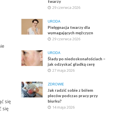
twarzy
29 czerwca 2026
URODA
Pielęgnacja twarzy dla
wymagających mężczyzn
29 czerwca 2026
ie
URODA
Ślady po niedoskonałościach –
jak odzyskać gładką cerę
27 maja 2026
ZDROWIE
Jak radzić sobie z bólem
pleców podczas pracy przy
ąć się
biurku?
14 maja 2026
ć się