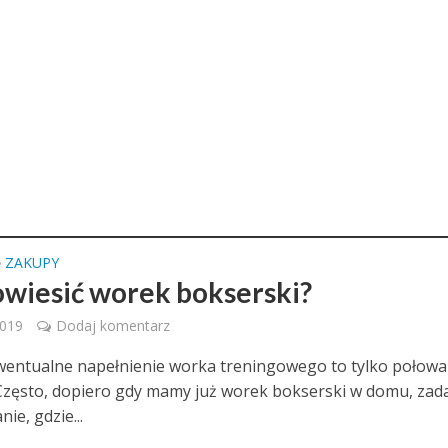
ZAKUPY
•
owiesić worek bokserski?
2019
Dodaj komentarz
wentualne napełnienie worka treningowego to tylko połowa
Często, dopiero gdy mamy już worek bokserski w domu, zad
nie, gdzie...