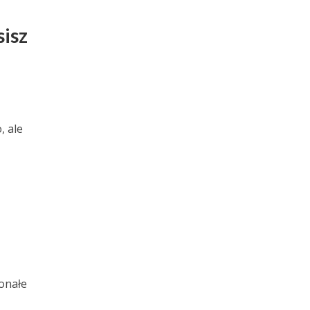
isz
, ale
onałe