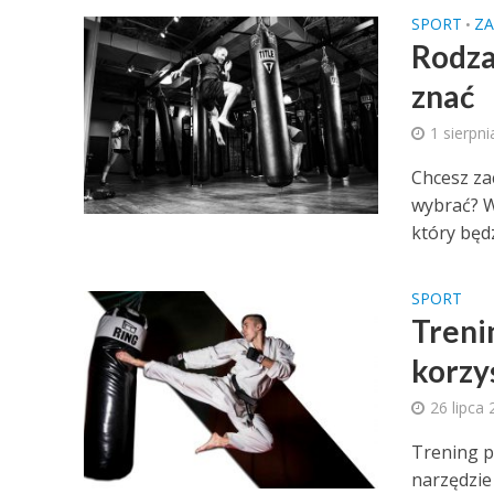
SPORT
Z
•
Rodza
znać
1 sierpn
Chcesz za
wybrać? W
który będzi
SPORT
Treni
korzy
26 lipca
Trening p
narzędzie