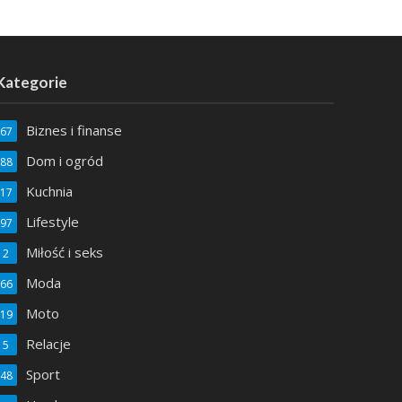
Kategorie
Biznes i finanse
67
Dom i ogród
88
Kuchnia
17
BIZNES I FINANSE
Lifestyle
97
Konto maklerskie – jakie będzie dla nas
Dlacz
Miłość i seks
2
najlepsze?
Moda
66
Moto
19
Relacje
5
Sport
48