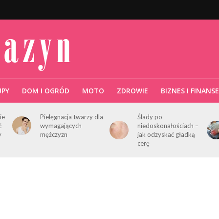
UPY
DOM I OGRÓD
MOTO
ZDROWIE
BIZNES I FINANSE
ie
Pielęgnacja twarzy dla
Ślady po
ć
wymagających
niedoskonałościach –
y
mężczyzn
jak odzyskać gładką
cerę