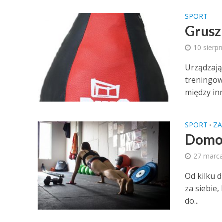
SPORT
Grusz
10 sierp
Urządzają
treningow
między inny
SPORT
Z
•
Domow
27 marc
Od kilku 
za siebie,
do...