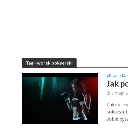
Tag - worek bokserski
LIFESTYLE
Jak p
6 maja 
Zakup i e
sukcesu. 
sobie pyta